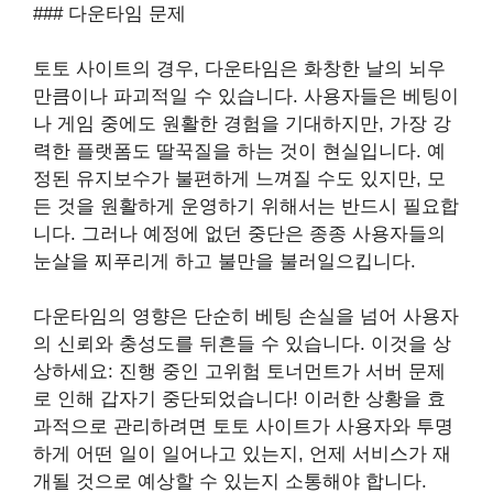
### 다운타임 문제
토토 사이트의 경우, 다운타임은 화창한 날의 뇌우
만큼이나 파괴적일 수 있습니다. 사용자들은 베팅이
나 게임 중에도 원활한 경험을 기대하지만, 가장 강
력한 플랫폼도 딸꾹질을 하는 것이 현실입니다. 예
정된 유지보수가 불편하게 느껴질 수도 있지만, 모
든 것을 원활하게 운영하기 위해서는 반드시 필요합
니다. 그러나 예정에 없던 중단은 종종 사용자들의
눈살을 찌푸리게 하고 불만을 불러일으킵니다.
다운타임의 영향은 단순히 베팅 손실을 넘어 사용자
의 신뢰와 충성도를 뒤흔들 수 있습니다. 이것을 상
상하세요: 진행 중인 고위험 토너먼트가 서버 문제
로 인해 갑자기 중단되었습니다! 이러한 상황을 효
과적으로 관리하려면 토토 사이트가 사용자와 투명
하게 어떤 일이 일어나고 있는지, 언제 서비스가 재
개될 것으로 예상할 수 있는지 소통해야 합니다.