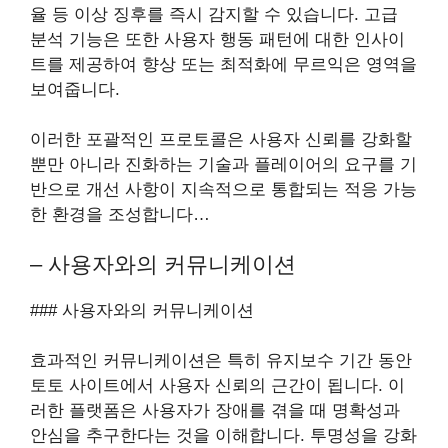
율 등 이상 징후를 즉시 감지할 수 있습니다. 고급
분석 기능은 또한 사용자 행동 패턴에 대한 인사이
트를 제공하여 향상 또는 최적화에 무르익은 영역을
보여줍니다.
이러한 포괄적인 프로토콜은 사용자 신뢰를 강화할
뿐만 아니라 진화하는 기술과 플레이어의 요구를 기
반으로 개선 사항이 지속적으로 통합되는 적응 가능
한 환경을 조성합니다…
– 사용자와의 커뮤니케이션
### 사용자와의 커뮤니케이션
효과적인 커뮤니케이션은 특히 유지보수 기간 동안
토토 사이트에서 사용자 신뢰의 근간이 됩니다. 이
러한 플랫폼은 사용자가 장애를 겪을 때 명확성과
안심을 추구한다는 것을 이해합니다. 투명성을 강화