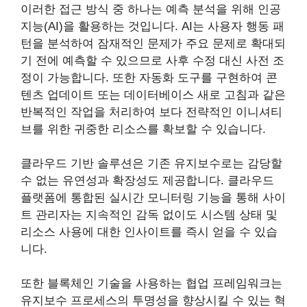
이러한 접근 방식 중 하나는 예측 분석을 위해 인공
지능(AI)을 활용하는 것입니다. AI는 사용자 행동 패
턴을 분석하여 잠재적인 문제가 주요 문제로 확대되
기 전에 예측할 수 있으므로 사후 수정 대신 사전 조
정이 가능합니다. 또한 자동화 도구를 구현하여 콘
텐츠 업데이트 또는 데이터베이스 새로 고침과 같은
반복적인 작업을 처리하여 보다 전략적인 이니셔티
브를 위한 귀중한 리소스를 확보할 수 있습니다.
클라우드 기반 솔루션은 기존 유지보수로는 감당할
수 없는 유연성과 확장성도 제공합니다. 클라우드
플랫폼에 통합된 실시간 모니터링 기능을 통해 사이
트 관리자는 지속적인 감독 없이도 시스템 상태 및
리소스 사용에 대한 인사이트를 즉시 얻을 수 있습
니다.
또한 블록체인 기술을 사용하는 협업 프레임워크는
유지보수 프로세스의 투명성을 향상시킬 수 있는 혁