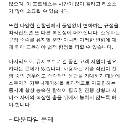
많으며, 이 프로세스는 시간이 많이 걸리고 리소스
가 많이 소요될 수 있습니다.
또한 다양한 관할권에서 끊임없이 변화하는 규정을
따라잡으면 또 다른 복잡성이 더해집니다. 소유자는
규정 준수를 유지할 뿐만 아니라 이러한 변화에 대
해 팀에 교육해야 법적 함정을 피할 수 있습니다.
마지막으로, 유지보수 기간 동안 고객 지원이 필요
하다는 문제가 있습니다. 사용자는 기술 작업이 진
행 중인 경우에도 즉각적인 응답을 기대하기 때문에
소유자가 커뮤니케이션을 효과적으로 저글링하는
동시에 항상 능숙한 탐색이 필요한 진행 상황과 서
비스 사이의 복잡한 춤을 뒤에서 놓치지 않도록 해
야 합니다.
– 다운타임 문제