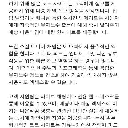
하기 위해 많은 토토 사이트는 고객에게 정보를 제
공하기 위해 다중 채널 접근 방식을 사용합니다. 팝
업 알림이나 배너를 통한 실시간 업데이트는 사용자
에게 지속적인 유지보수 활동에 대해 즉시 알려주어
예상 다운타임에 대한 인사이트를 제공합니다.
또한 소셜 미디어 채널은 이 대화에서 중추적인 역
할을 합니다; 트위터 피드는 업데이트 및 직접 상호
작용을 위한 빠른 허브 역할을 하는 경우가 많습니
다. 매력적인 비주얼과 인포그래픽을 통해 복잡한
유지보수 정보를 간소화하여 기술에 익숙하지 않은
사용자도 액세스할 수 있습니다.
고객 지원팀은 라이브 채팅이나 전용 헬프 데스크를
통해 이용할 수 있으며, 베팅이나 계정 액세스에 미
치는 다운타임 영향과 관련된 빈번한 질문에 대응하
는 동시에 개인화된 지원을 제공합니다. 특히 일부
혁신적인 토토 사이트는 커뮤니케이션 전략에 피드