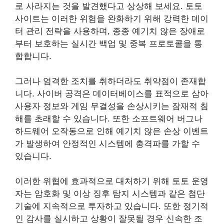
로 사라지는 것을 발견했다고 상상해 보세요. 토토
사이트는 이러한 위험을 완화하기 위해 강력한 데이
터 관리 전략을 사용하며, 종종 예기치 않은 장애로
부터 보호하는 실시간 백업 및 중복 프로토콜을 통
합합니다.
그러나 엄격한 조치를 취하더라도 취약점이 존재합
니다. 사이버 공격은 데이터베이스를 표적으로 삼아
사용자 정보와 게임 무결성을 손상시키는 잠재적 침
해를 초래할 수 있습니다. 또한 소프트웨어 버그나
하드웨어 오작동으로 인해 예기치 않은 손상 이벤트
가 발생하여 안정적인 시스템에 충격파를 가할 수
있습니다.
이러한 위협에 효과적으로 대처하기 위해 토토 운영
자는 암호화 및 이상 징후 탐지 시스템과 같은 첨단
기술에 지속적으로 투자하고 있습니다. 또한 정기적
인 감사를 실시하고 상황이 잘못될 경우 신속한 조