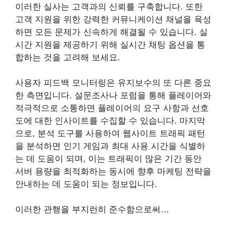
이러한 실사는 고객과의 신뢰를 구축합니다. 또한
고객 지원을 위한 강력한 커뮤니케이션 채널을 육성
하면 모든 문제가 신속하게 해결될 수 있습니다. 실
시간 지원을 제공하기 위해 실시간 채팅 옵션을 통
합하는 것을 고려해 보세요.
사용자 피드백 모니터링은 유지보수의 또 다른 중요
한 측면입니다. 설문조사나 포럼을 통해 플레이어와
적극적으로 소통하면 플레이어의 요구 사항과 선호
도에 대한 인사이트를 수집할 수 있습니다. 마지막
으로, 분석 도구를 사용하여 웹사이트 트래픽 패턴
을 분석하면 인기 게임과 최대 사용 시간을 식별하
는 데 도움이 되며, 이는 트래픽이 많은 기간 동안
서버 용량을 최적화하는 동시에 향후 마케팅 전략을
안내하는 데 도움이 되는 정보입니다.
이러한 관행을 부지런히 준수함으로써…