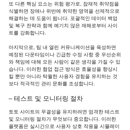
또 다른 핵심 요소는 위험 평가로, 잠재적 취약점을
식별하면 장애나 위반에 취약한 영역을 선제적으로
해결하는 데 도움이 됩니다. 포괄적인 데이터 백업
및 복구 전략과 함께 예기치 않은 재해로부터 사이
트를 강화합니다.
마지막으로, 팀 내 열린 커뮤니케이션을 육성하면
예정된 다운타임이나 긴급한 수정 사항 중 우선순위
와 책임에 대해 모든 사람이 같은 생각을 가질 수 있
습니다. 이러한 협업 접근 방식은 효율성을 향상시
킬 뿐만 아니라 탁월한 사용자 경험을 유지하는 것
보다 적극적인 관리 문화를 조성합니다.
– 테스트 및 모니터링 절차
토토 사이트의 무결성을 유지하려면 엄격한 테스트
및 모니터링 절차가 무엇보다 중요합니다. 이러한
플랫폼은 실시간으로 사용자 상호 작용을 시뮬레이