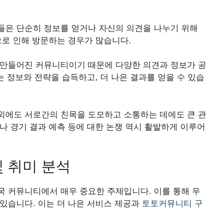
들은 단순히 정보를 얻거나 자신의 의견을 나누기 위해
으로 인해 방문하는 경우가 많습니다.
 만들어진 커뮤니티이기 때문에 다양한 의견과 정보가 공
는 정보와 전략을 습득하고, 더 나은 결과를 얻을 수 있습
외에도 서로간의 친목을 도모하고 소통하는 데에도 큰 관
나 경기 결과 예측 등에 대한 논쟁 역시 활발하게 이루어
 취미 분석
국 커뮤니티에서 매우 중요한 주제입니다. 이를 통해 우
있습니다. 이는 더 나은 서비스 제공과
토토커뮤니티 구