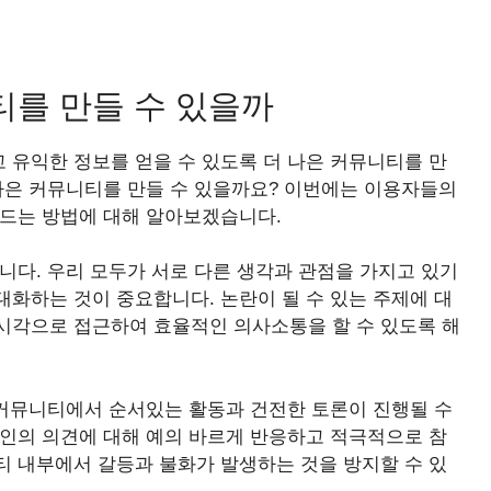
티를 만들 수 있을까
 유익한 정보를 얻을 수 있도록 더 나은 커뮤니티를 만
나은 커뮤니티를 만들 수 있을까요? 이번에는 이용자들의
만드는 방법에 대해 알아보겠습니다.
니다. 우리 모두가 서로 다른 생각과 관점을 가지고 있기
화하는 것이 중요합니다. 논란이 될 수 있는 주제에 대
시각으로 접근하여 효율적인 의사소통을 할 수 있도록 해
 커뮤니티에서 순서있는 활동과 건전한 토론이 진행될 수
타인의 의견에 대해 예의 바르게 반응하고 적극적으로 참
티 내부에서 갈등과 불화가 발생하는 것을 방지할 수 있