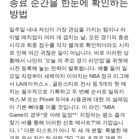
종료 순간을 한눈에 확인하는
방법
일주일 내내 자신이 가장 관심을 가지는 팀이나 라
이벌 매치업이 여러 개 겹치는 날, 모든 경기의 종료
시각과 최종 점수를 각각 별개로 확인하더라도 시차
로 인해 여간 귀찮은 일이 아닙니다. 바로 이러한 상
황에서 나만의 ‘오늘 의 주요 경기 라인업’을 위젯에
사전 등록해 놓는 전략이 발휘됩니다. 예를 들어 일
요일 자정부터 새벽까지 이어지는 NBA 정규 리그에
서 LA레이커스.x , 골든스티트 전사 등 5개의 핫 매
치는 필수적으로 기록하고 두 번째 순서로 밀워키
벅스.M 또는 PIixell 듀어& 사용권에 대한 의 설레임
이 기본 뼈대를 이룰 것입니다. 이 라인: “NBA
Game의 경우*웃 아래 일정**: 지정어는 평소 즐겨
찾기 바를 통해 이러한 선호 메서트?”에 가깝습니
다. \ ” 다른 리스트가 아니 두 세 개 분할: 특별한 매
크로 우선 처리 하 어떤 “5G 그린 .8 결국 개별 적.