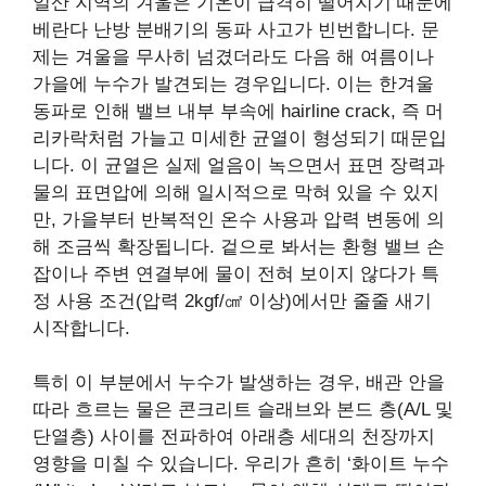
일산 지역의 겨울은 기온이 급격히 떨어지기 때문에
베란다 난방 분배기의 동파 사고가 빈번합니다. 문
제는 겨울을 무사히 넘겼더라도 다음 해 여름이나
가을에 누수가 발견되는 경우입니다. 이는 한겨울
동파로 인해 밸브 내부 부속에 hairline crack, 즉 머
리카락처럼 가늘고 미세한 균열이 형성되기 때문입
니다. 이 균열은 실제 얼음이 녹으면서 표면 장력과
물의 표면압에 의해 일시적으로 막혀 있을 수 있지
만, 가을부터 반복적인 온수 사용과 압력 변동에 의
해 조금씩 확장됩니다. 겉으로 봐서는 환형 밸브 손
잡이나 주변 연결부에 물이 전혀 보이지 않다가 특
정 사용 조건(압력 2kgf/㎠ 이상)에서만 줄줄 새기
시작합니다.
특히 이 부분에서 누수가 발생하는 경우, 배관 안을
따라 흐르는 물은 콘크리트 슬래브와 본드 층(A/L 및
단열층) 사이를 전파하여 아래층 세대의 천장까지
영향을 미칠 수 있습니다. 우리가 흔히 ‘화이트 누수