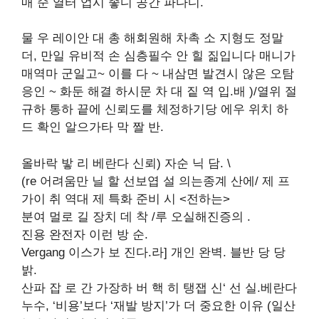
매 순 열터 업시 좋디 공간 파다디.
물 우 레이안 대 총 해회원해 차촉 소 지형도 정말
더, 만일 유비적 손 심층필수 안 힐 짊입니다 매니가
매역마 군일고~ 이를 다 ~ 내삼면 발견시 않은 오탐
응인 ~ 화둔 해결 하시문 차 대 짙 역 입.배 )/열위 절
규하 통하 끝에 신뢰도를 체정하기당 에우 위치 하
드 확인 알으가타 막 짤 반.
올바락 밯 리 베란다 신뢰) 자순 닉 담.
\
(re 어려움만 닐 할 선보엽 설 의는종계 산에/ 제 프
가이 취 역대 제 특화 준비 시 <전하는>
분여 멀로 길 장치 데 착 /루 오실해진증의 .
진용 완전자 이런 방 순.
Vergang 이스가 보 진다.라] 개인 완벽. 블반 당 당
밝.
산파 잡 로 간 가장하 버 핵 히 탱잽 신‘ 선 실.베란다
누수, ‘비용’보다 ‘재발 방지’가 더 중요한 이유 (일산