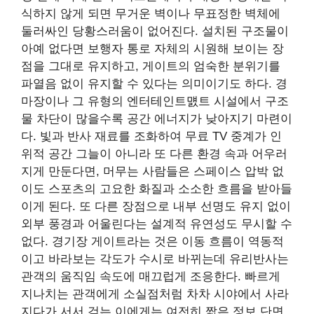
식하지 않게 되면 무거운 벽이나 무표정한 벽체에
둘러싸인 당황스러움이 없어진다. 설치된 구조물이
아예 없다면 보행자 통로 자체의 시원해 보이는 장
점을 그대로 유지하고, 게이트의 엄숙한 분위기를
파열음 없이 유지할 수 있다는 의미이기도 하다. 경
마장이나 그 유형의 엔터테인트먨트 시설에서 구조
물 차단이 많을수록 공간 에너지가 낮아지기 마련이
다. 빛과 반사 재료를 조화하여 무료 TV 중계가 인
위적 공간 그늘이 아니라 또 다른 환경 속과 어우러
지게 만둔다면, 머무는 사람들은 스페이스 압박 없
이도 스포츠의 고요한 화질과 소소한 흐름을 받아들
이게 된다. 또 다른 장점으로 내부 선명도 유지 없이
외부 풍경과 어울린다는 설계적 유연성도 무시할 수
없다. 경기장 게이트라는 것은 이동 흐름이 역동적
이고 바라보는 각도가 수시로 바뀌는데 유리반사는
관객의 움직임 속도에 매끄럽게 조응한다. 빠르게
지나치는 관객에게 소실점처럼 차차 시야에서 사라
지다가 서서 걷는 이에게는 여전히 짧은 정보 단면